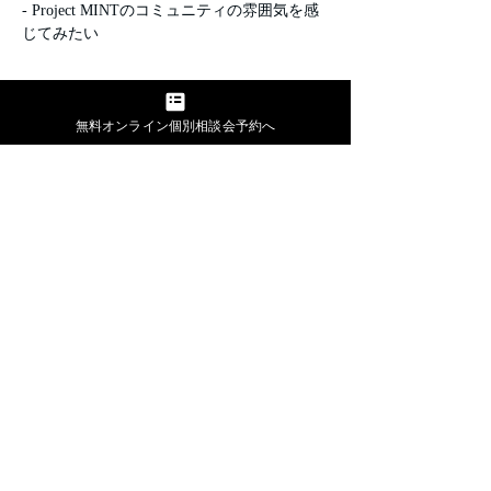
- Project MINTのコミュニティの雰囲気を感
じてみたい
チケット詳細
無料オンライン個別相談会予約へ
販売終了
チケットの種類
公開 オープンダイアログ
vol.2
詳細を見る
価格
￥1,000
+チケット手数料￥25