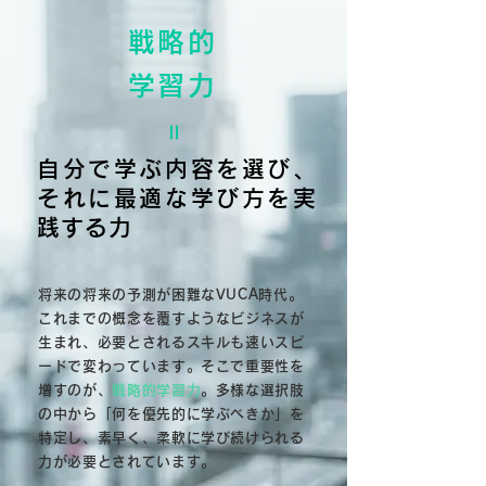
戦略的
学習力
=
自分で学ぶ内容を選び、
それに最適な学び方を実
践する力​​
将来の
将来の予測が困難なVUCA時代。
これまでの概念を覆すようなビジネスが
生まれ、必要とされるスキルも速いスピ
ードで変わっています。そこで重要性を
増すのが、
戦略的学習力
。多様な選択肢
の中から「何を優先的に学ぶべきか」を
特定し、素早く、柔軟に学び続けられる
力が必要とされています。