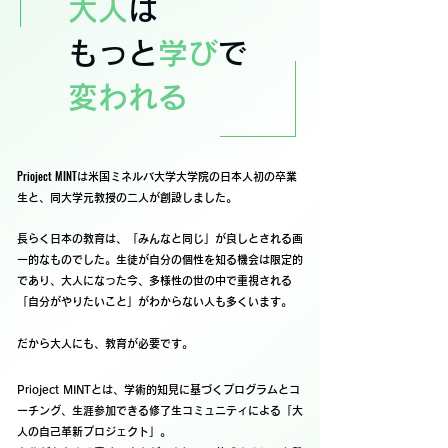
大人
は
もっと
学び
で
変われる
Prioject MINT
は米国ミネルバ大学大学院の日本人初の卒業
生と、同大学元教授の二人が創設しました。
長らく日本の教育は、「みんなと同じ」が良しとされる画
一的なものでした。生徒が自分の個性を知る機会は限定的
であり、大人になった今、多様性の世の中で重視される
「自分がやりたいこと」がわからない人も多くいます。
だから大人にも、教育が必要です。
Prioject MINTとは、学術的知見に基づくプログラムとコ
ーチング、生涯参加できる修了生コミュニティによる​「大
人の自己革新プロジェクト」。