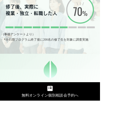
修了後、実際に
複業・独立・転職した人
(事後アンケートより）
＊0-11期プログラム終了後に200名の修了生を対象に調査実施
料金プラン
無料オンライン個別相談会予約へ
​キャンセルポリシーは
こちら
合計60時間のミネルバ大元教授監修セッションの受講
パーパスドリブンで生きる専属コーチとの1on1コ
ーチング（合計10時間）