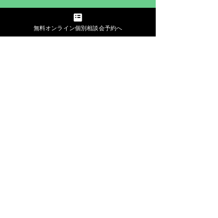
無料オンライン個別相談会予約へ
​会社概要
​プライバシーポリシー
特定商取引法に基づく表示
利用規約
HOME​​
Project Mint
とは​​
イベント
​©︎2020 Project MINT. All rights reserved.