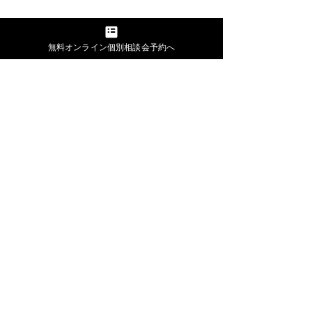
無料オンライン個別相談会予約へ
​会社概要
​プライバシーポリシー
特定商取引法に基づく表示
利用規約
HOME​​
Project Mint
とは​​
イベント