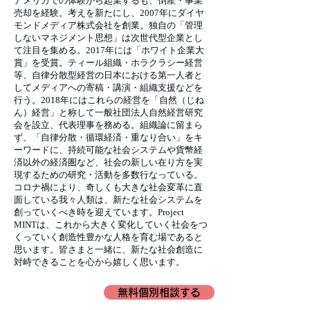
アメリカでの体験から起業するも、倒産・事業
売却を経験。考えを新たにし、2007年にダイヤ
モンドメディア株式会社を創業。独自の「管理
しないマネジメント思想」は次世代型企業とし
て注目を集める。2017年には「ホワイト企業大
賞」を受賞。ティール組織・ホラクラシー経営
等、自律分散型経営の日本における第一人者と
してメディアへの寄稿・講演・組織支援などを
行う。2018年にはこれらの経営を「自然（じね
ん）経営」と称して一般社団法人自然経営研究
会を設立、代表理事を務める。組織論に留まら
ず、「自律分散・循環経済・重なり合い」をキ
ーワードに、持続可能な社会システムや貨幣経
済以外の経済圏など、社会の新しい在り方を実
現するための研究・活動を多数行なっている。
コロナ禍により、奇しくも大きな社会変革に直
面している我々人類は、新たな社会システムを
創っていくべき時を迎えています。Project
MINTは、これから大きく変化していく社会をつ
くっていく創造性豊かな人格を育む場であると
思います。皆さまと一緒に、新たな社会創造に
対峙できることを心から嬉しく思います。
無料個別相談する