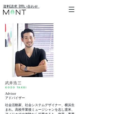
​資料請求 |
​問い合わせ
武井浩三
kozo takei
Advisor
アドバイザー
社会活動家、社会システムデザイナー、横浜生
まれ。高校卒業後ミュージシャンを志し渡米、