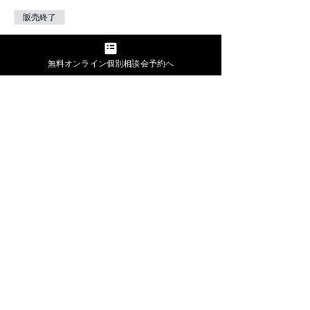
販売終了
チケットの種類
参加費
無料オンライン個別相談会予約へ
価格
￥1,000
このイベントをシェア
無料個別相談する