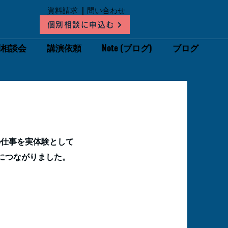
​資料請求 |
​問い合わせ
個別相談に申込む
別相談会
講演依頼
Note (ブログ)
ブログ
の仕事を実体験として
につながりました。