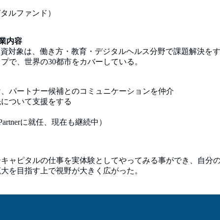
キャピタルファンド）
事業内容
12年に創設。 投資対象は、働き方・教育・デジタルヘルス分野で課題解
プで、世界の30都市をカバーしている。
け、パートナー候補とのコミュニケーションを仲介
先について支援をする
act Partnerに就任、現在も継続中）
ーキャピタルの仕事を実体験としてやってみる事ができ、自分
拡大を目指す上で視野が大きく広がった。