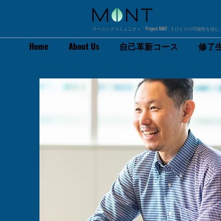
ラーニングコミュニティ「Project MINT」| ひとりの可能性を
Home
About Us
自己革新コース
修了