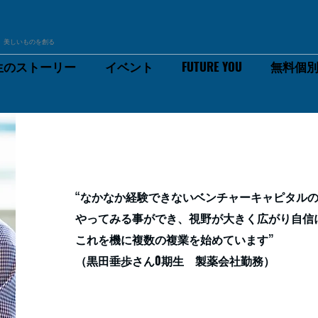
信じ、美しいものを創る
生のストーリー
イベント
FUTURE YOU
無料個
“なかなか経験できないベンチャーキャピタル
やってみる事ができ、視野が大きく広がり自信
これを機に複数の複業を始めています”
​（黒田垂歩さん0期生 製薬会社勤務
）