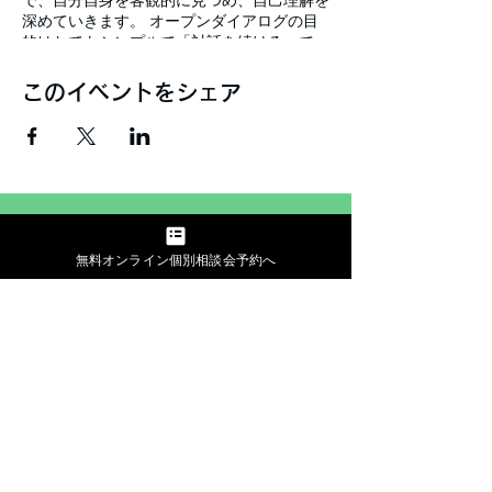
で、自分自身を客観的に見つめ、自己理解を
深めていきます。 オープンダイアログの目
的はとてもシンプルで「対話を続ける」で
す。 ※オープンダイアログはセラピー、コ
ーチング、カウンセリンング、アドバイスを
このイベントをシェア
する、アドバイスしてもらう場所はありませ
ん。 あくまでも対話を通じて、ダイアログ
を続けていくことで自身と相手を知るメソッ
ド（＝方法）です。
当日の流れ： 話したい方2人（手揚げ制）の
無料個別相談する
それぞれの話を、オブザーバー、参加してい
る皆さんで傾聴します。 その後、その話の
無料オンライン個別相談会予約へ
リフレクションをオブザーバー（修了生や
Project MINT創業者のTomoe）同士で行って
いきます。 リフレクションしている間、話
して頂いた方にオブザーバーの視点、リフレ
クションを聴いて頂きます。 最後は話して
下さった方がそのリフレクションを聴いた上
でお話ししたいことがあれば話して頂き終了
となります。 お話の内容は、何となく気に
なってることから、最近考えてること、モヤ
モヤ、どんなことでも歓迎です！
​会社概要
「対話」という言葉をビジネス界隈からご家