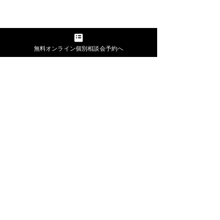
無料オンライン個別相談会予約へ
なぜパーパスを
追求するのか